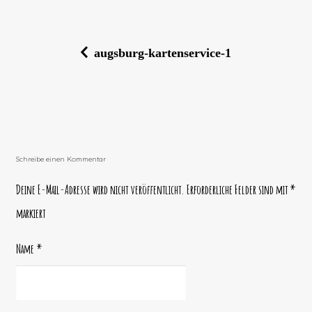
augsburg-kartenservice-1
B
e
i
t
r
Schreibe einen Kommentar
a
Deine E-Mail-Adresse wird nicht veröffentlicht.
Erforderliche Felder sind mit
*
g
markiert
s
Name
*
-
N
a