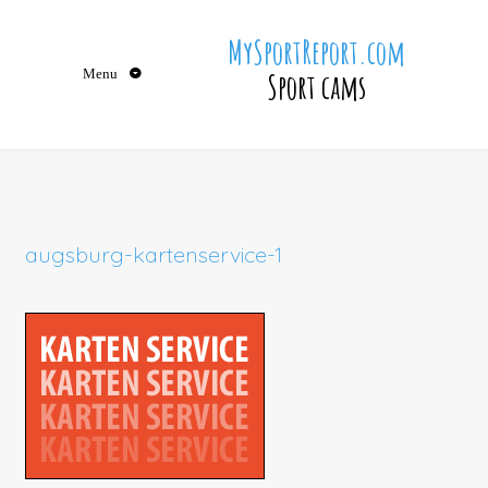
Skip
to
MySportReport.com
content
Menu
Sport cams
augsburg-kartenservice-1